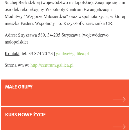
Suchej Beskidzkiej (województwo małopolskie). Znajduje się tam
ośrodek rekolekcyjny Wspólnoty Centrum Ewangelizacji i
Modlitwy "Wzgórze Miłosierdzia" oraz wspólnota życia, w której
mieszka Pasterz Wspólnoty - o. Krzysztof Czerwionka CR.
Adres
: Stryszawa 589, 34-205 Stryszawa (województwo
małopolskie)
Kontakt
: tel. 33 874 70 23 |
galilea@galilea.pl
Strona www
:
http://centrum.galilea.pl
MAŁE GRUPY
KURS NOWE ŻYCIE