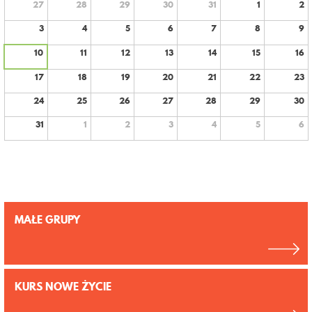
27
28
29
30
31
1
2
KONTAKT
3
4
5
6
7
8
9
10
11
12
13
14
15
16
17
18
19
20
21
22
23
24
25
26
27
28
29
30
31
1
2
3
4
5
6
MAŁE GRUPY
KURS NOWE ŻYCIE