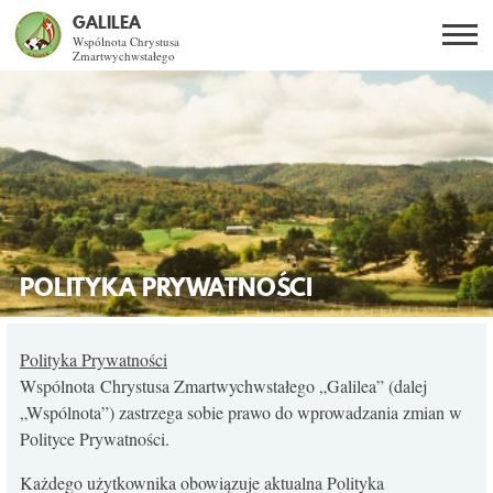
GALILEA
Wspólnota Chrystusa
Zmartwychwstałego
Szukaj
PL
EN
BG
CO DAJE ŻYCIE Z JEZUSEM?
SPOTKANIA OTWARTE
DLA KOGO?
POLITYKA PRYWATNOŚCI
AKTUALNOŚCI
Polityka Prywatności
Wspólnota Chrystusa Zmartwychwstałego „Galilea” (dalej
WSPÓLNOTA
„Wspólnota”) zastrzega sobie prawo do wprowadzania zmian w
Polityce Prywatności.
SNE
Każdego użytkownika obowiązuje aktualna Polityka