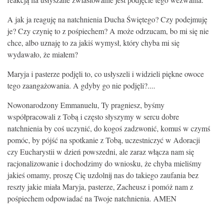
KONTAKT
A jak ja reaguję na natchnienia Ducha Świętego? Czy podejmuję
je? Czy czynię to z pośpiechem? A może odrzucam, bo mi się nie
chce, albo uznaję to za jakiś wymysł, który chyba mi się
wydawało, że miałem?
Maryja i pasterze podjęli to, co usłyszeli i widzieli piękne owoce
tego zaangażowania. A gdyby go nie podjęli?....
Nowonarodzony Emmanuelu, Ty pragniesz, byśmy
współpracowali z Tobą i często słyszymy w sercu dobre
natchnienia by coś uczynić, do kogoś zadzwonić, komuś w czymś
pomóc, by pójść na spotkanie z Tobą, uczestniczyć w Adoracji
czy Eucharystii w dzień powszedni, ale zaraz włącza nam się
racjonalizowanie i dochodzimy do wniosku, że chyba mieliśmy
jakieś omamy, proszę Cię uzdolnij nas do takiego zaufania bez
reszty jakie miała Maryja, pasterze, Zacheusz i pomóż nam z
pośpiechem odpowiadać na Twoje natchnienia. AMEN