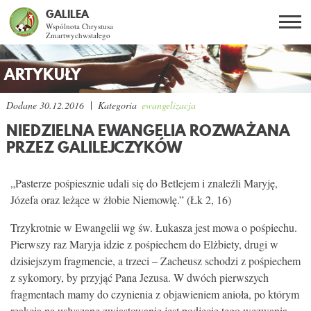
GALILEA
Wspólnota Chrystusa
Zmartwychwstałego
Szukaj
PL
EN
BG
ARTYKUŁY
CO DAJE ŻYCIE Z JEZUSEM?
Dodane
30.12.2016
Kategoria
ewangelizacja
NIEDZIELNA EWANGELIA ROZWAŻANA
SPOTKANIA OTWARTE
PRZEZ GALILEJCZYKÓW
DLA KOGO?
„Pasterze pośpiesznie udali się do Betlejem i znaleźli Maryję,
Józefa oraz leżące w żłobie Niemowlę.” (Łk 2, 16)
AKTUALNOŚCI
Trzykrotnie w Ewangelii wg św. Łukasza jest mowa o pośpiechu.
Pierwszy raz Maryja idzie z pośpiechem do Elżbiety, drugi w
WSPÓLNOTA
dzisiejszym fragmencie, a trzeci – Zacheusz schodzi z pośpiechem
z sykomory, by przyjąć Pana Jezusa. W dwóch pierwszych
SNE
fragmentach mamy do czynienia z objawieniem anioła, po którym
reakcją na usłyszane zwiastowanie jest podjęcie tego wezwania.