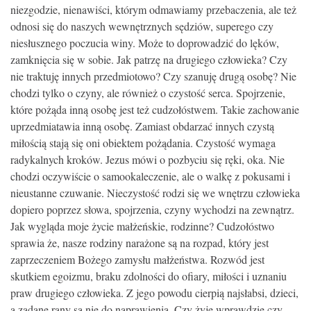
niezgodzie, nienawiści, którym odmawiamy przebaczenia, ale też
odnosi się do naszych wewnętrznych sędziów, superego czy
niesłusznego poczucia winy. Może to doprowadzić do lęków,
zamknięcia się w sobie. Jak patrzę na drugiego człowieka? Czy
nie traktuję innych przedmiotowo? Czy szanuję drugą osobę? Nie
chodzi tylko o czyny, ale również o czystość serca. Spojrzenie,
które pożąda inną osobę jest też cudzołóstwem. Takie zachowanie
uprzedmiatawia inną osobę. Zamiast obdarzać innych czystą
miłością stają się oni obiektem pożądania. Czystość wymaga
radykalnych kroków. Jezus mówi o pozbyciu się ręki, oka. Nie
chodzi oczywiście o samookaleczenie, ale o walkę z pokusami i
nieustanne czuwanie. Nieczystość rodzi się we wnętrzu człowieka
dopiero poprzez słowa, spojrzenia, czyny wychodzi na zewnątrz.
Jak wygląda moje życie małżeńskie, rodzinne? Cudzołóstwo
sprawia że, nasze rodziny narażone są na rozpad, który jest
zaprzeczeniem Bożego zamysłu małżeństwa. Rozwód jest
skutkiem egoizmu, braku zdolności do ofiary, miłości i uznaniu
praw drugiego człowieka. Z jego powodu cierpią najsłabsi, dzieci,
a zadane rany są nie do naprawienia. Czy żyję wprawdzie czy