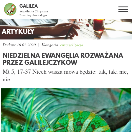
GALILEA
Wspólnota Chrystusa
Zmartwychwstałego
Szukaj
PL
EN
BG
ARTYKUŁY
CO DAJE ŻYCIE Z JEZUSEM?
Dodane
16.02.2020
Kategoria
ewangelizacja
NIEDZIELNA EWANGELIA ROZWAŻANA
SPOTKANIA OTWARTE
PRZEZ GALILEJCZYKÓW
Mt 5, 17-37 Niech wasza mowa będzie: tak, tak; nie,
DLA KOGO?
nie
AKTUALNOŚCI
WSPÓLNOTA
SNE