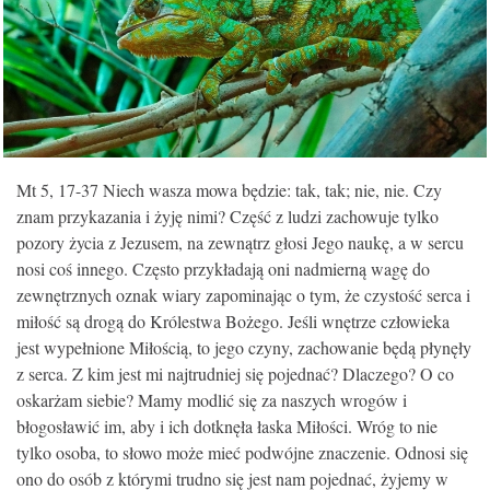
KONTAKT
Mt 5, 17-37 Niech wasza mowa będzie: tak, tak; nie, nie. Czy
znam przykazania i żyję nimi? Część z ludzi zachowuje tylko
pozory życia z Jezusem, na zewnątrz głosi Jego naukę, a w sercu
nosi coś innego. Często przykładają oni nadmierną wagę do
zewnętrznych oznak wiary zapominając o tym, że czystość serca i
miłość są drogą do Królestwa Bożego. Jeśli wnętrze człowieka
jest wypełnione Miłością, to jego czyny, zachowanie będą płynęły
z serca. Z kim jest mi najtrudniej się pojednać? Dlaczego? O co
oskarżam siebie? Mamy modlić się za naszych wrogów i
błogosławić im, aby i ich dotknęła łaska Miłości. Wróg to nie
tylko osoba, to słowo może mieć podwójne znaczenie. Odnosi się
ono do osób z którymi trudno się jest nam pojednać, żyjemy w