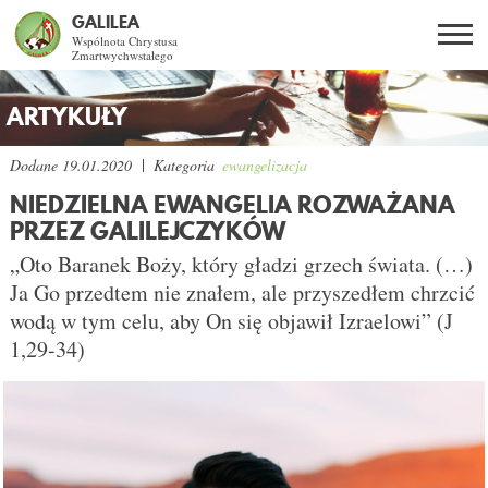
GALILEA
Wspólnota Chrystusa
Zmartwychwstałego
Szukaj
PL
EN
BG
ARTYKUŁY
CO DAJE ŻYCIE Z JEZUSEM?
Dodane
19.01.2020
Kategoria
ewangelizacja
NIEDZIELNA EWANGELIA ROZWAŻANA
SPOTKANIA OTWARTE
PRZEZ GALILEJCZYKÓW
„Oto Baranek Boży, który gładzi grzech świata. (…)
DLA KOGO?
Ja Go przedtem nie znałem, ale przyszedłem chrzcić
wodą w tym celu, aby On się objawił Izraelowi” (J
AKTUALNOŚCI
1,29-34)
WSPÓLNOTA
SNE