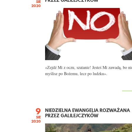
PRZEZ GALILEJCZYKÓW
SIE
2020
«Zejdź Mi z oczu, szatanie! Jesteś Mi zawadą, bo ni
myślisz po Bożemu, lecz po ludzku».
9
NIEDZIELNA EWANGELIA ROZWAŻANA
PRZEZ GALILEJCZYKÓW
SIE
2020