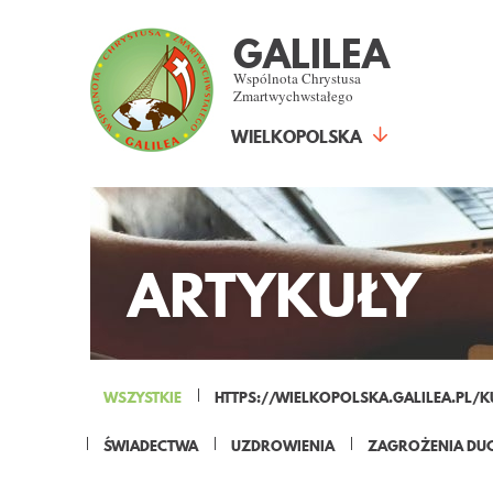
GALILEA
Wspólnota Chrystusa
Zmartwychwstałego
WIELKOPOLSKA
ARTYKUŁY
WSZYSTKIE
HTTPS://WIELKOPOLSKA.GALILEA.PL/K
ŚWIADECTWA
UZDROWIENIA
ZAGROŻENIA DU