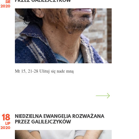
PRZEZ GALILEJCZYKÓW
SIE
2020
Mt 15, 21-28 Ulituj się nade mną
18
NIEDZIELNA EWANGELIA ROZWAŻANA
PRZEZ GALILEJCZYKÓW
LIP
2020