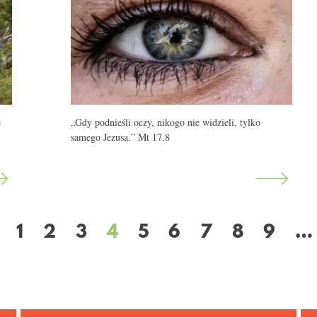
ę
„Gdy podnieśli oczy, nikogo nie widzieli, tylko
samego Jezusa.” Mt 17,8
1
2
3
4
5
6
7
8
9
…