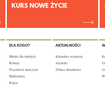
KURS NOWE ŻYCIE
DLA KOGO?
AKTUALNOŚCI
W
Młodzi dla młodych
Kalendarz wydarzeń
Ki
Kobiety
Artykuły
Gd
Przymierze mężczyzn
Zobacz aktualności
Ga
Małżeństwa
We
Księża