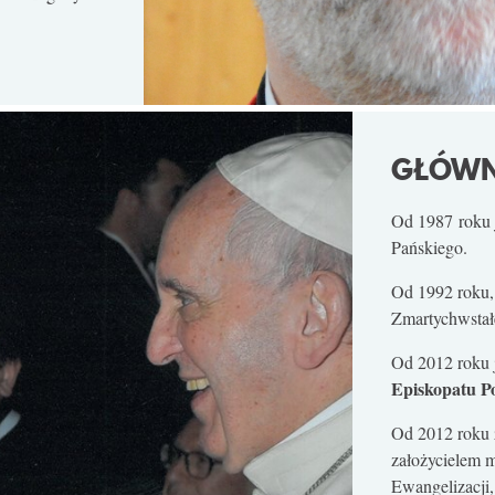
GŁÓWN
Od 1987 roku 
Pańskiego.
Od 1992 roku,
Zmartychwstał
Od 2012 roku 
Episkopatu Po
Od 2012 roku z
założycielem 
Ewangelizacji,