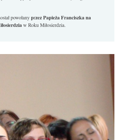
p
zez Papieża Franciszka na
ostał powołany
r
iłosierdzia
w Roku Miłosierdzia.