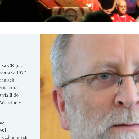
nka CR (ur.
cenia
w 1977
ęceniach
nia oraz
awła II do
a Wspólnoty
raz
wej
– według myśli