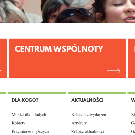
CENTRUM WSPÓLNOTY
DLA KOGO?
AKTUALNOŚCI
W
Młodzi dla młodych
Kalendarz wydarzeń
Ki
Kobiety
Artykuły
Gd
Przymierze mężczyzn
Zobacz aktualności
Ga