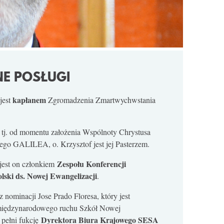
E POSŁUGI
kapłanem
jest
Zgromadzenia Zmartwychwstania
 tj. od momentu założenia Wspólnoty Chrystusa
ego GALILEA, o. Krzysztof jest jej Pasterzem.
Zespołu Konferencji
jest on członkiem
lski ds. Nowej Ewangelizacji
.
 nominacji Jose Prado Floresa, który jest
międzynarodowego ruchu Szkół Nowej
Dyrektora Biura Krajowego SESA
 pełni fukcję