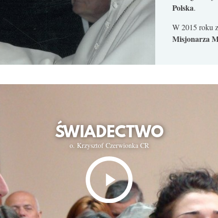
Polska
.
W 2015 roku z
Misjonarza M
ŚWIADECTWO
o. Krzysztof Czerwionka CR