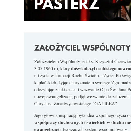
PASTERZ
ZAŁOŻYCIEL WSPÓLNOTY
Założycielem Wspólnoty jest ks. Krzysztof Czerwio
doświadczył osobistego nawró
3.05.1960 r.), który
r. i życia w formacji Ruchu Światło – Życie. Po świ
kapłańskich, żyjąc charyzmatem swojego Zgromadze
odczytując znaki czasu i wezwanie Ojca Św. Jana P
nowej ewangelizacji, podjął wezwanie do założeni
Chrystusa Zmartwychwstałego "GALILEA".
Jego główną inspiracją była idea wspólnego życia o
współpracy duchownych i świeckich w duchu no
ewangelizacji
, tworzących system wspólnot wiary 