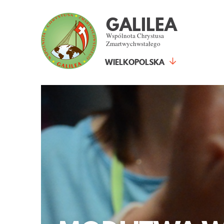
GALILEA
Wspólnota Chrystusa
Zmartwychwstałego
WIELKOPOLSKA