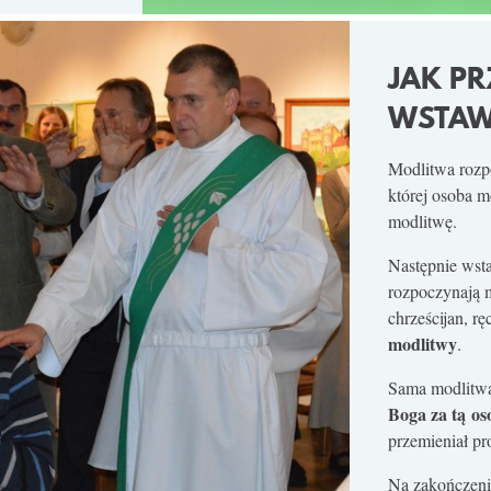
JAK PR
WSTAW
Modlitwa rozp
której osoba m
modlitwę.
Następnie wst
rozpoczynają 
chrześcijan, rę
modlitwy
.
Sama modlitwa
Boga za tą os
przemieniał pr
Na zakończeni