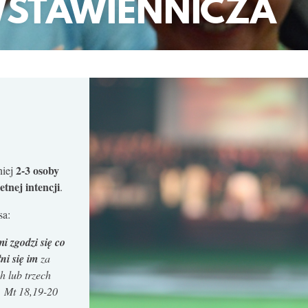
WSTAWIENNICZA
2-3 osoby
niej
tnej intencji
.
sa:
i zgodzi się co
łni się im
za
 lub trzech
. Mt 18,19-20