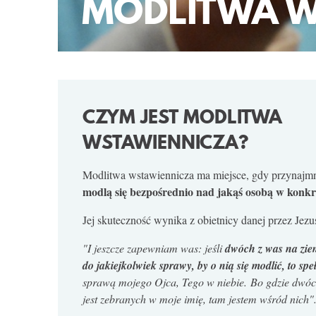
MODLITWA 
CZYM JEST MODLITWA
WSTAWIENNICZA?
Modlitwa wstawiennicza ma miejsce, gdy przynajm
modlą się bezpośrednio nad jakąś osobą
w konkre
Jej skuteczność wynika z obietnicy danej przez Jezu
"I jeszcze zapewniam was: jeśli
dwóch z was na ziem
do jakiejkolwiek sprawy, by o nią się modlić, to spe
sprawą mojego Ojca, Tego w niebie. Bo gdzie dwóch
jest zebranych w moje imię, tam jestem wśród nich"