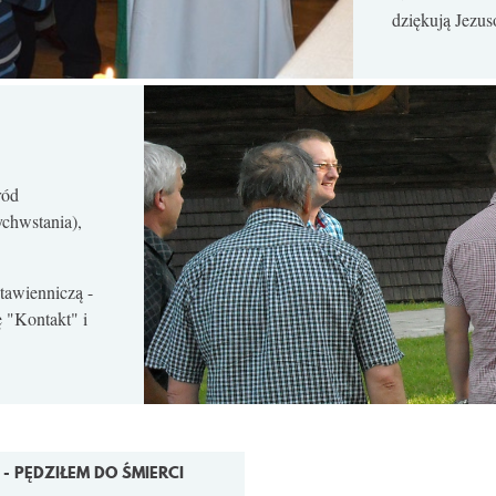
dziękują Jezus
ród
hwstania),
tawienniczą -
 "Kontakt" i
 - PĘDZIŁEM DO ŚMIERCI