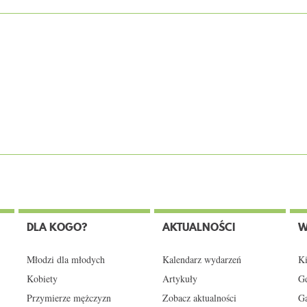
DLA KOGO?
AKTUALNOŚCI
W
Młodzi dla młodych
Kalendarz wydarzeń
Ki
Kobiety
Artykuły
Gd
Przymierze mężczyzn
Zobacz aktualności
Ga