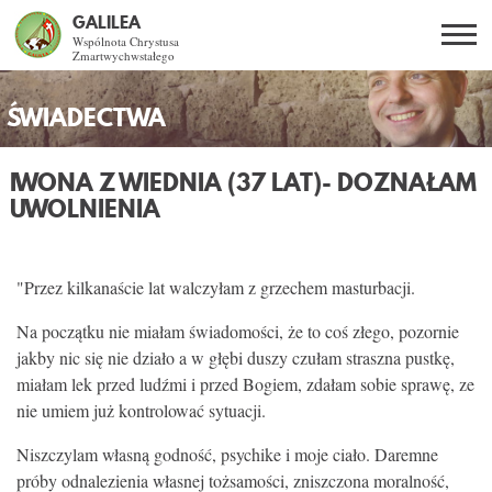
GALILEA
Wspólnota Chrystusa
Zmartwychwstałego
Szukaj
PL
EN
BG
ŚWIADECTWA
CO DAJE ŻYCIE Z JEZUSEM?
IWONA Z WIEDNIA (37 LAT)
- DOZNAŁAM
UWOLNIENIA
SPOTKANIA OTWARTE
DLA KOGO?
"Przez kilkanaście lat walczyłam z grzechem masturbacji.
Na początku nie miałam świadomości, że to coś złego, pozornie
AKTUALNOŚCI
jakby nic się nie działo a w głębi duszy czułam straszna pustkę,
miałam lek przed ludźmi i przed Bogiem, zdałam sobie sprawę, ze
WSPÓLNOTA
nie umiem już kontrolować sytuacji.
Niszczylam własną godność, psychike i moje ciało. Daremne
SNE
próby odnalezienia własnej tożsamości, zniszczona moralność,