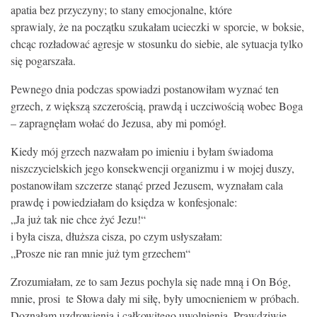
apatia bez przyczyny; to stany emocjonalne, które
KONTAKT
sprawialy, że na początku szukałam ucieczki w sporcie, w boksie,
chcąc rozładować agresje w stosunku do siebie, ale sytuacja tylko
się pogarszała.
Pewnego dnia podczas spowiadzi postanowiłam wyznać ten
grzech, z większą szczerością, prawdą i uczciwością wobec Boga
– zapragnęłam wołać do Jezusa, aby mi pomógł.
Kiedy mój grzech nazwałam po imieniu i byłam świadoma
niszczycielskich jego konsekwencji organizmu i w mojej duszy,
postanowiłam szczerze stanąć przed Jezusem, wyznałam cala
prawdę i powiedziałam do księdza w konfesjonale:
„Ja już tak nie chce żyć Jezu!“
i była cisza, dłuższa cisza, po czym usłyszałam:
„Prosze nie ran mnie już tym grzechem“
Zrozumiałam, ze to sam Jezus pochyla się nade mną i On Bóg,
mnie, prosi ­ te Słowa dały mi siłę, były umocnieniem w próbach.
Doznałam uzdrowienia i całkowitego uwolnienia. Prawdziwie